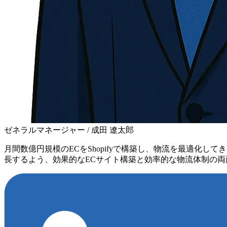
ゼネラルマネージャー / 成田 遼太郎
月間数億円規模のECをShopifyで構築し、物流を最適化
長するよう、効果的なECサイト構築と効率的な物流体制の両