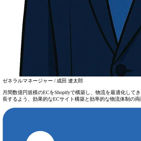
ゼネラルマネージャー / 成田 遼太郎
月間数億円規模のECをShopifyで構築し、物流を最適化
長するよう、効果的なECサイト構築と効率的な物流体制の両